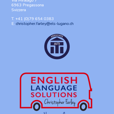
Via Miralago 7
6963 Pregassona
Svizzera
T.
+41 (0)79 654 0383
E.
christopher.farley@els-lugano.ch